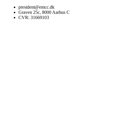
Videre
president@emcc.dk
til
Graven 25c, 8000 Aarhus C
indhold
CVR: 31669103