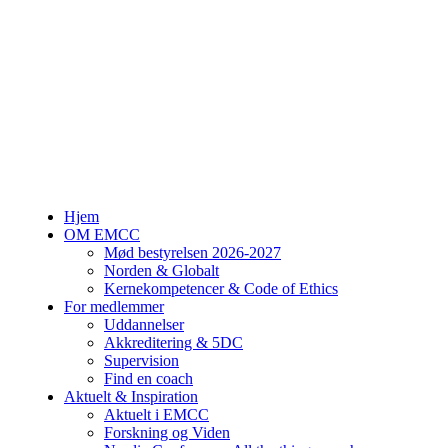
Hjem
OM EMCC
Mød bestyrelsen 2026-2027
Norden & Globalt
Kernekompetencer & Code of Ethics
For medlemmer
Uddannelser
Akkreditering & 5DC
Supervision
Find en coach
Aktuelt & Inspiration
Aktuelt i EMCC
Forskning og Viden