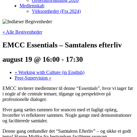
Generalforsamling 2026
Medlemskab
Virksomheder (Fra 2024)
« Alle Begivenheder
EMCC Essentials – Samtalens efterliv
august 19 @ 16:00
-
17:30
«
Working with Culture (in English)
Peer-Supervision
»
EMCC inviterer medlemmer til denne “Essentials”, hvor vi tager fat
i nogle af de centrale temaer, tilgange og perspektiver på
professionelle dialoger.
Hver gang sættes rammen for seancen med et fagligt oplæg,
hvorefter vi reflekterer sammen. Nogle gange med demonstrationer
og faciliterede samtaler.
Denne gang omhandler det “Samtalens Efterliv” – og sikke et godt
tema! Hanne Moltke fra bestyrelsen faciliterer seancen.