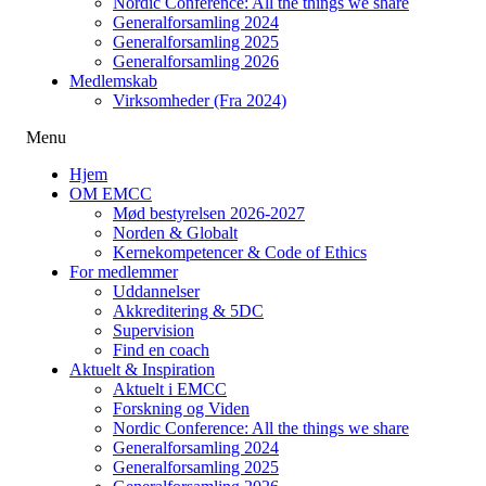
Nordic Conference: All the things we share
Generalforsamling 2024
Generalforsamling 2025
Generalforsamling 2026
Medlemskab
Virksomheder (Fra 2024)
Menu
Hjem
OM EMCC
Mød bestyrelsen 2026-2027
Norden & Globalt
Kernekompetencer & Code of Ethics
For medlemmer
Uddannelser
Akkreditering & 5DC
Supervision
Find en coach
Aktuelt & Inspiration
Aktuelt i EMCC
Forskning og Viden
Nordic Conference: All the things we share
Generalforsamling 2024
Generalforsamling 2025