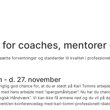
m for coaches, mentorer
tte forventninger og standarder til kvalitet i professione
- d. 27. november
 rigtig god chance for, at du er stødt på Karl Tomms arbej
, bla med hans arbejde med “spørgsmålstyper”. Nu har du ch
gisk Håndværk”. Vi kan ikke få armene ned og du vil på dage
k/event/en-konferencedag-med-karl-tomm-professionelt-dia