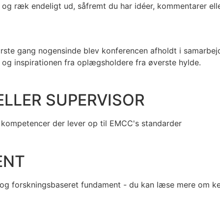
r og ræk endeligt ud, såfremt du har idéer, kommentarer elle
r første gang nogensinde blev konferencen afholdt i samarb
b og inspirationen fra oplægsholdere fra øverste hylde.
ELLER SUPERVISOR
d kompetencer der lever op til EMCC's standarder
ENT
dt og forskningsbaseret fundament - du kan læse mere om k