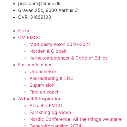
Videre
president@emcc.dk
til
Graven 25c, 8000 Aarhus C
indhold
CVR: 31669103
Hjem
OM EMCC
Mød bestyrelsen 2026-2027
Norden & Globalt
Kernekompetencer & Code of Ethics
For medlemmer
Uddannelser
Akkreditering & 5DC
Supervision
Find en coach
Aktuelt & Inspiration
Aktuelt i EMCC
Forskning og Viden
Nordic Conference: All the things we share
Generalforsamling 2024