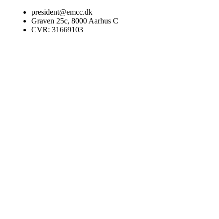
Videre
president@emcc.dk
til
Graven 25c, 8000 Aarhus C
indhold
CVR: 31669103